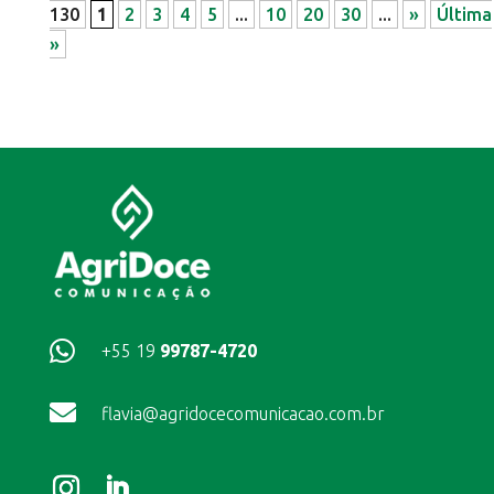
130
1
2
3
4
5
...
10
20
30
...
»
Última
»

+55 19
99787-4720

flavia@agridocecomunicacao.com.br