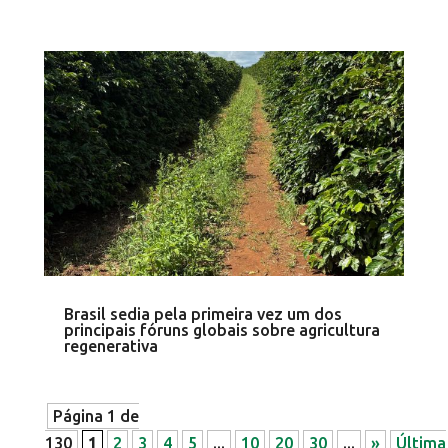
Brasil sedia pela primeira vez um dos
principais fóruns globais sobre agricultura
regenerativa
Página 1 de
130
1
2
3
4
5
...
10
20
30
...
»
Última