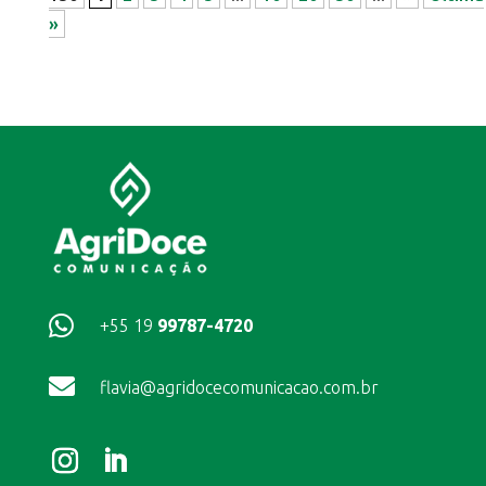
»

+55 19
99787-4720

flavia@agridocecomunicacao.com.br