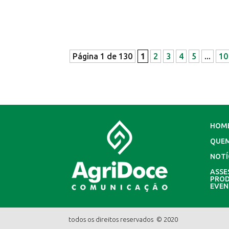
Página 1 de 130
1
2
3
4
5
...
10
HOM
QUE
NOTÍ
ASSE
PROD
EVE
todos os direitos reservados © 2020