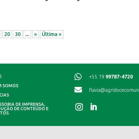
20
30
...
»
Última »

+55 19
99787-4720
E
M SOMOS

flavia@agridocecomun
CIAS
SSORIA DE IMPRENSA,
UÇÃO DE CONTEÚDO E
NTOS