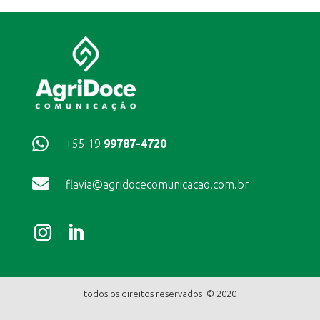

+55 19
99787-4720

flavia@agridocecomunicacao.com.br
todos os direitos reservados © 2020