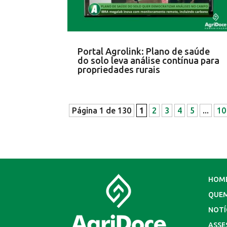
Portal Agrolink: Plano de saúde
do solo leva análise contínua para
propriedades rurais
Página 1 de 130
1
2
3
4
5
...
10
HOM
QUE
NOTÍ
ASSE