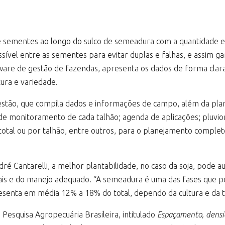
de sementes ao longo do sulco de semeadura com a quantidade e 
ível entre as sementes para evitar duplas e falhas, e assim g
ware de gestão de fazendas, apresenta os dados de forma clara
tura e variedade.
stão, que compila dados e informações de campo, além da plan
e monitoramento de cada talhão; agenda de aplicações; pluviom
 total ou por talhão, entre outros, para o planejamento comple
 Cantarelli, a melhor plantabilidade, no caso da soja, pode a
is e do manejo adequado. “A semeadura é uma das fases que po
esenta em média 12% a 18% do total, dependo da cultura e da t
Pesquisa Agropecuária Brasileira, intitulado
Espaçamento, densi