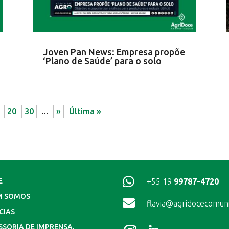
Joven Pan News: Empresa propõe
‘Plano de Saúde’ para o solo
20
30
...
»
Última »

+55 19
99787-4720
E
M SOMOS

flavia@agridocecomun
CIAS
SSORIA DE IMPRENSA,